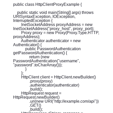
public class HttpClientProxyExample {
public static void main(String[] args) throws
URISyntaxException, IOException,
InterruptedException {
InetSocketAddress proxyAddress = new
InetSocketAddress("proxy_host", proxy_port);
Proxy proxy = new Proxy(Proxy.Type.HTTP,
proxyAddress);
Authenticator authenticator = new
Authenticator() {
public PasswordAuthentication
getPasswordAuthentication() {
return (new
PasswordAuthentication("username",
"password".toCharArray()));
}
};
HttpClient client = HttpClient.newBuilder()
.proxy(proxy)
.authenticator(authenticator)
.build();
HttpRequest request =
HttpRequest.newBuilder()
.uri(new URI("http://example.com/api"))
.GET()
.build();