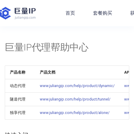
首页
套餐购买
获
产品文档
快速入门
账户问题
API 接口概览
快速入门
代码样例 - Http代理
快速入门
手机/平板
获取账户余额
提取包时/包量代理
提取包量/包时代理
获取独享代理详情
设置代理IP白名单
获取不限量代理详情
提取按量付费代理
提取按量付费代理
巨量IP代理帮助中心
隧道代理 - 产品介绍
手动设置代理步骤
常见问题
API 加密规则详解
通过API提取代理
代码样例 - Socks代理
常见问题
电脑自带
获取业务列表
设置代理IP白名单
获取代理IP白名单
设置代理IP白名单
获取代理IP白名单
设置代理IP白名单
设置代理IP白名单
获取代理IP白名单
独享代理 - 产品介绍
设置代理教程
充值问题
公共错误及解决方案
测试代理可用性
代码样例 - Http隧道
开发者指南
第三方软件
获取可用城市
获取代理IP白名单
设置代理IP白名单
获取代理IP白名单
替换IP白名单
获取代理IP白名单
获取代理IP白名单
设置代理IP白名单
产品名称
产品文档
API
发票问题
账号相关接口
动态代理开发指南
代码样例 - Sign计算
API接口
浏览器使用
获取UserAgent
获取剩余可提取IP数量
删除代理IP白名单
替换IP白名单
替换IP白名单
替换IP白名单
删除代理IP白名单
动态代理
www.juliangip.com/help/product/dynamic/
www.j
产品问题
包时/包量(私密池)相关接
独享代理开发指南
SDK下载
编程使用代理
替换IP白名单
隧道代理
www.juliangip.com/help/product/tunnel/
www.j
口
独享代理
www.juliangip.com/help/product/alone/
www.j
开发常见问题解答
设置代理教程
包量/包时(企业版)相关接
口
客户服务