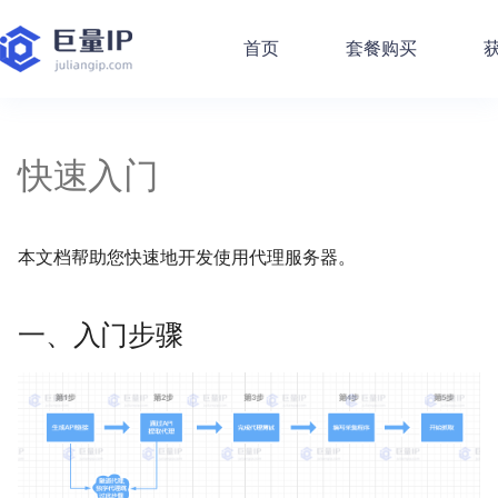
首页
套餐购买
获
帮助中心
产品文档
快速入门
账户问题
API 接口概览
代码样例 - Http代理
一、入门步骤
手机/平板
获取账户余额
提取包时/包量代理
提取包量/包时代理
获取独享代理详情
设置代理IP白名单
获取不限量代理详情
提取按量付费代理
提取按量付费代理
快速入门
产品文档
隧道代理 - 产品介绍
手动设置代理步骤
常见问题
API 加密规则详解
代码样例 - Socks代理
二、步骤详解
电脑自带
获取业务列表
设置代理IP白名单
获取代理IP白名单
设置代理IP白名单
获取代理IP白名单
设置代理IP白名单
设置代理IP白名单
获取代理IP白名单
本文档帮助您快速地开发使用代理服务器。
快速入门
独享代理 - 产品介绍
设置代理教程
充值问题
公共错误及解决方案
代码样例 - Http隧道
1. 生成API链接
第三方软件
获取可用城市
获取代理IP白名单
设置代理IP白名单
获取代理IP白名单
替换IP白名单
获取代理IP白名单
获取代理IP白名单
设置代理IP白名单
常见问题
发票问题
账号相关接口
代码样例 - Sign计算
浏览器使用
获取UserAgent
获取剩余可提取IP数量
删除代理IP白名单
替换IP白名单
替换IP白名单
替换IP白名单
删除代理IP白名单
一、入门步骤
产品问题
包时/包量(私密池)相关接
SDK下载
替换IP白名单
口
包量/包时(企业版)相关接
口