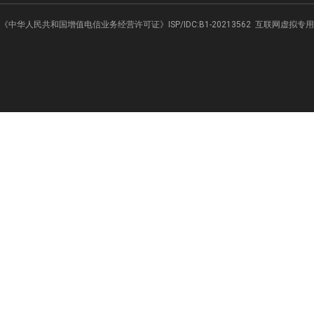
《中华人民共和国增值电信业务经营许可证》ISP/IDC:B1-20213562
互联网虚拟专用网业