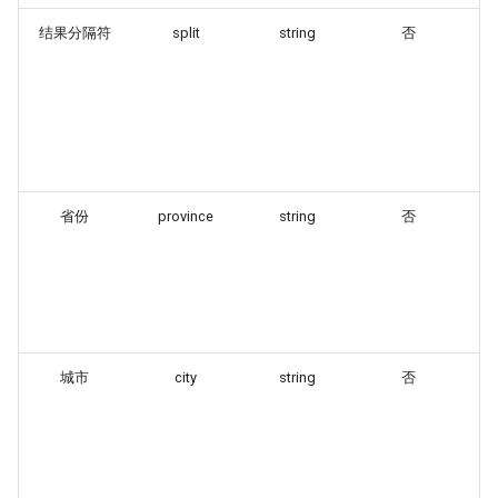
结果分隔符
split
string
否
提
个
1
2
3
4
示
省份
province
string
否
按
I
份
不
过
示
城市
city
string
否
按
I
份
不
过
示