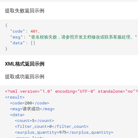
提取失败返回示例
{
"code"
:
401
,
"msg"
:
"签名校验失败，请参照开发文档修改或联系客服处理。"
"data"
:
[]
}
XML格式返回示例
提取成功返回示例
<?xml version="1.0" encoding="UTF-8" standalone="no"?
<result>
<code>
200
</code>
<msg>
请求成功
</msg>
<data>
<count>
5
</count>
<filter_count>
0
</filter_count>
<surplus_quantity>
975
</surplus_quantity>