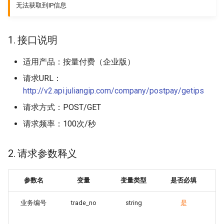
无法获取到IP信息
XML格式返回示例
1. 接口说明
5. 错误码与解决方案
适用产品：按量付费（企业版）
6. 生成API链接
请求URL：
http://v2.api.juliangip.com/company/postpay/getips
请求方式：POST/GET
请求频率：100次/秒
2. 请求参数释义
参数名
变量
变量类型
是否必填
参
业务编号
trade_no
string
是
由
业
一