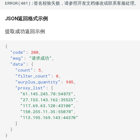
JSON返回格式示例
提取成功返回示例
{
"code"
:
200
,
"msg"
:
"请求成功"
,
"data"
:
{
"count"
:
5
,
"filter_count"
:
0
,
"surplus_quantity"
:
985
,
"proxy_list"
:
[
"61.145.245.78:54873"
,
"27.153.143.162:35525"
,
"117.69.63.120:43100"
,
"150.255.11.35:55078"
,
"113.195.169.143:44370"
]
}
}