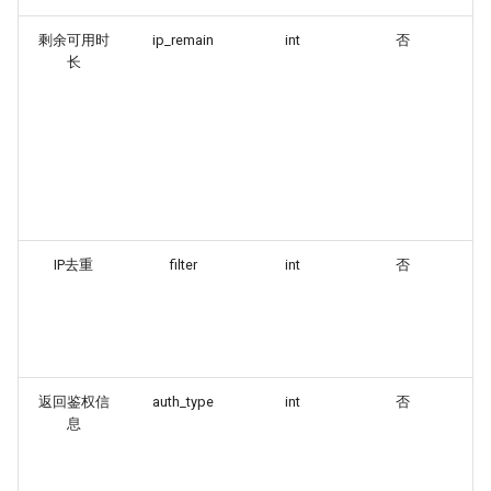
剩余可用时
ip_remain
int
否
返
长
I
（
不
过
固
示
1
8
IP去重
filter
int
否
过
IP
不
过
固
返回鉴权信
auth_type
int
否
返
息
码
模
效
固