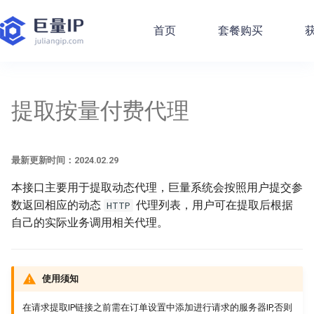
首页
套餐购买
获
帮助中心
产品文档
快速入门
账户问题
获取账户余额
提取包时/包量代理
提取包量/包时代理
获取独享代理详情
设置代理IP白名单
获取不限量代理详情
提取按量付费代理
快速入门
代码样例 - Http代理
最新更新时间：2024.02.29
手机/平板
提取按量付费代理
产品文档
隧道代理 - 产品介绍
手动设置代理步骤
常见问题
获取业务列表
设置代理IP白名单
获取代理IP白名单
设置代理IP白名单
获取代理IP白名单
设置代理IP白名单
设置代理IP白名单
通过API提取代理
代码样例 - Socks代理
1. 接口说明
电脑自带
最新更新时间：2024.02.29
快速入门
独享代理 - 产品介绍
设置代理教程
充值问题
获取可用城市
获取代理IP白名单
设置代理IP白名单
获取代理IP白名单
替换IP白名单
获取代理IP白名单
获取代理IP白名单
测试代理可用性
代码样例 - Http隧道
2. 请求参数释义
第三方软件
本接口主要用于提取动态代理，巨量系统会按照用户提交参
常见问题
发票问题
获取UserAgent
获取剩余可提取IP数量
删除代理IP白名单
替换IP白名单
替换IP白名单
替换IP白名单
动态代理开发指南
代码样例 - Sign计算
3. 调用示例
浏览器使用
数返回相应的动态
代理列表，用户可在提取后根据
HTTP
自己的实际业务调用相关代理。
产品问题
替换IP白名单
独享代理开发指南
SDK下载
4. 返回参数释义
开发常见问题解答
文本返回格式示例
使用须知
JSON返回格式示例
在请求提取IP链接之前需在订单设置中添加进行请求的服务器IP,否则