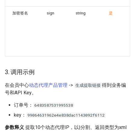
加密签名
sign
string
是
由
过
的
示
e
b
e
3. 调用示例
在会员中心
动态代理产品管理
->
得到业务编
生成提取链接
号和API Key。
订单号：
6483587531995538
key：
99064631962e4e838dac1143092f6112
参数释义
提取10个动态代理IP，以|分割、返回类型为xml