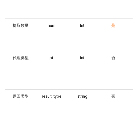
示
64
提取数量
num
Int
是
单
前
量
示
代理类型
pt
int
否
提
类
1
2
示
返回类型
result_type
string
否
接
式
t
认
j
xm
示