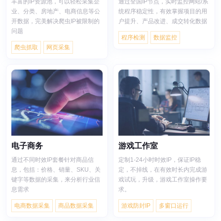
丰富的IP资源池，可以轻松采集企
通过全国IP节点，实时监控网站/系
业、分类、房地产、电商信息等公
统程序稳定性，有效掌握项目的用
开数据，完美解决爬虫IP被限制的
户提升、产品改进、成交转化数据
问题
程序检测
数据监控
爬虫抓取
网页采集
电子商务
游戏工作室
通过不同时效IP套餐针对商品信
定制1-24小时时效IP，保证IP稳
息，包括：价格、销量、SKU、关
定，不掉线，在有效时长内完成游
键字等数据的采集，来分析行业信
戏试玩，升级，游戏工作室操作要
息需求
求。
电商数据采集
商品数据采集
游戏防封IP
多窗口运行