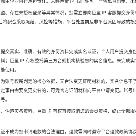
部由企业自行承担责任。未经巨量 IP 书面许可，严禁私自出租、
盗、存在未授权登录等异常情况，您需立即向巨量 IP 客服提交身
核实后将配合采取冻结、风控等措施，平台处置前及非平台原因导致的
须提交真实、准确、有效的身份资料完成实名认证，个人用户提交身
料；巨量 IP 有权委托第三方合规机构核验您的实名信息。未完成
功能使用。
息为账号权属判定的核心依据，无合法变更证明材料的，实名信息不
定事由需要变更实名的，可凭官方证明材料向平台申请变更。账号出现
账号。
、伪造实名资料，巨量 IP 有权直接取消您的会员资格、终止全部
。
认证不成为您申请退款的合法理由，退款需同时遵守平台退款政策协