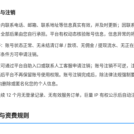
护与注销
号内联系电话、邮箱、联系地址等信息真实有效，并及时更新；因联
，全部后果由您自行承担。平台有权动态核验账号信息，信息异常的
件
：账号状态正常、无未结清订单 / 款项、无佣金 / 提现流水、无
部条件方可申请注销。
您可通过平台自助入口或联系人工客服申请注销；账号注销不可逆，
销后平台不再保留账号使用权限。账号注销完成后，除法律法规强制
日内删除或匿名化您的个人信息。
续 12 个月无登录记录、无有效服务订单，巨量 IP 有权公示后自动
通与资费规则