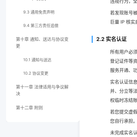
违规行为，全
9.3 通用免责声明
若发现账号被
巨量 IP 
9.4 第三方责任追偿
2.2 实名认证
第十章 通知、送达与协议变
更
所有用户必
10.1 通知与送达
登记证件等资
服务开通、
10.2 协议变更
实名认证信
第十一章 法律适用与争议解
并、分立等法
决
权临时冻结
第十二章 附则
若您提交虚假
您自行承担
未完成实名