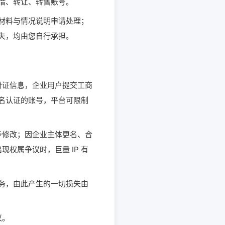
出借、转让、转售账号。
份材料与情况说明申请处理；
损失，均由您自行承担。
份证信息，企业用户提交工商
实名认证的账号，平台可限制
予修改；因企业主体更名、合
权属争议时，巨量 IP 有
服务，由此产生的一切损失由
议。