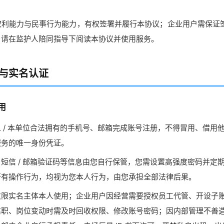
权利能力与民事行为能力，有权签署并履行本协议；企业用户需保证
，请在监护人陪同指导下阅读本协议并使用服务。
理与实名认证
用
 / 本单位合法拥有的手机号、邮箱完成账号注册，不得冒用、借用
服务的唯一身份凭证。
短信 / 邮箱验证码等信息由您自行保管，您需设置高强度密码并定
所有操作行为，均视为您本人行为，由您承担全部法律后果。
仅限实名主体本人使用；企业用户因经营需要授权员工代管、开设子
离职、岗位变动时需及时回收权限、修改账号密码；因内部管理不善