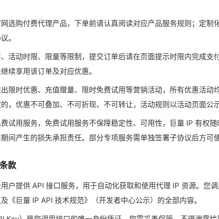
官网选购付费代理产品，下单前请认真阅读对应产品服务规则；定制
协议。
存、活动时限、限量等限制，提交订单后请在页面提示时限内完成支
法继续享用该订单及对应优惠。
推出限时优惠、充值赠量、限时免费试用等营销活动，所有优惠活动
定的，优惠不可叠加、不可折现、不可转让，活动规则以活动页面公
费试用服务，免费试用服务不保障稳定性、可用性，巨量 IP 有权
用期间产生的损失承担责任。部分专项服务需单独签署子协议后方可
项条款
用户提供 API 接口服务，用于自动化获取和使用代理 IP 资源。您调
及《巨量 IP API 技术规范》（开发者中心公示）的全部内容。
（API Key）是您调用接口的唯一身份凭证，您需妥善保管，不得泄