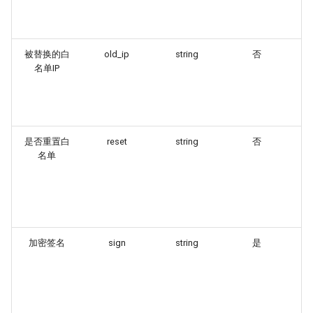
例
8
被替换的白
old_ip
string
否
被
名单IP
多
分
例
1
是否重置白
reset
string
否
是
名单
的
不
重
名
固
加密签名
sign
string
是
根
s
示
3
2