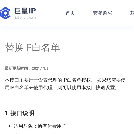
首页
套餐购买
获
帮助中心
产品文档
快速入门
账户问题
获取账户余额
提取包时/包量代理
提取包量/包时代理
获取独享代理详情
设置代理IP白名单
获取不限量代理详情
提取按量付费代理
快速入门
代码样例 - Http代理
最新更新时间：2021.11.2
手机/平板
替换IP白名单
产品文档
隧道代理 - 产品介绍
手动设置代理步骤
常见问题
获取业务列表
设置代理IP白名单
获取代理IP白名单
设置代理IP白名单
获取代理IP白名单
设置代理IP白名单
获取代理IP白名单
通过API提取代理
代码样例 - Socks代理
1. 接口说明
电脑自带
最新更新时间：2021.11.2
快速入门
独享代理 - 产品介绍
设置代理教程
充值问题
获取可用城市
获取代理IP白名单
设置代理IP白名单
获取代理IP白名单
替换IP白名单
获取代理IP白名单
设置代理IP白名单
测试代理可用性
代码样例 - Http隧道
2. 参数说明
第三方软件
本接口主要用于设置代理的IP白名单授权。 如果您需要使
常见问题
发票问题
获取UserAgent
获取剩余可提取IP数量
删除代理IP白名单
替换IP白名单
替换IP白名单
删除代理IP白名单
动态代理开发指南
代码样例 - Sign计算
3. 调用示例
浏览器使用
用IP白名单来使用代理，则可以使用本接口快速设置。
产品问题
替换IP白名单
独享代理开发指南
SDK下载
4. 返回结果
1. 接口说明
开发常见问题解答
请求成功返回示例
适用对象：所有付费用户
请求失败返回示例