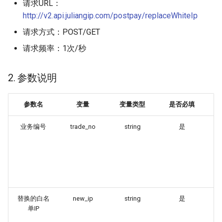
请求URL：
5、返回参数释义
http://v2.api.juliangip.com/postpay/replaceWhiteIp
请求方式：POST/GET
请求频率：1次/秒
2. 参数说明
参数名
变量
变量类型
是否必填
参
业务编号
trade_no
string
是
由
业
一
示
17
查
替换的白名
new_ip
string
是
需
单IP
表
逗