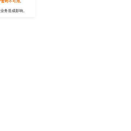
P暂时不可用
。
的业务造成影响。