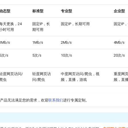
动态型
标准型
专业型
企业型
每天更换，24
固定IP，长
固定IP，长期可用
固定IP
小时可用
期可用
1Mb/s
1Mb/s
2Mb/s
4Mb/s
5次/s
5次/s
10次/s
20次/s
轻度网页访问/
轻度网页访
中度网页访问/爬虫，视
重度网页
爬虫
问/爬虫
频，直播，游戏
频，直
产品无法满足您的需求，欢迎
联系我们
进行专属定制。