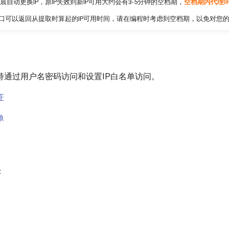
晨自动更换IP，原IP失效到新IP可用大约会有3-5分钟的空档期，
空档期内代理I
口可以返回从提取时算起的IP可用时间，请在编程时考虑到空档期，以免对您
持通过用户名密码访问和设置IP白名单访问。
证
单
：