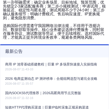
第一步明确需求：确定业务场景、目标地域、预算范围，优
先锁定2-3家适配服务商；第二步小规模测试：申请试用，核
验延迟、稳定性与匿名度，测试周期不少于24小时；第三步
确认服务细节：明确计费模式、售后响应速度、IP更换规
则，避免隐形消费。
选购国际代理需遵守我国网络法律法规，不得用于违规访
问、数据窃取等操作。核心业务建议选择付费服务，同时留
存服务协议、测试数据等凭证，便于后续维权。选对国际代
理，才能真正提升跨境业务效率，规避各类网络风险。
最新公告
商用 IP 池零基础搭建教程｜巨量 IP 多场景快速接入实操指南
2026-08-07 11-43-33
2026 电商监测动态 IP 测评榜单：合规组网选型与避坑全攻略
2026-08-07 11-35-57
国内SOCKS5代理推荐｜2026高匿商用节点完整版
2026-08-07 11-32-16
短效HTTP代理购买渠道｜巨量IP临时采集正规采购渠道