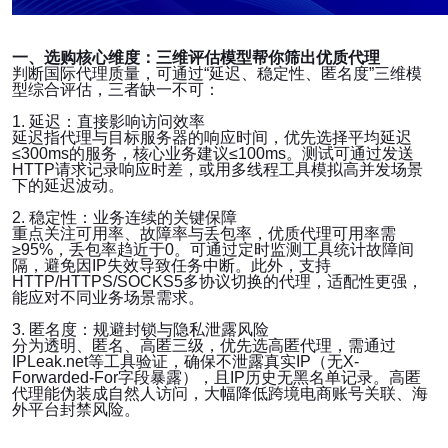
一、选购核心维度：三维评估模型帮你筛出优质代理
判断国际代理质量，可通过“延迟、稳定性、匿名度”三维模
型综合评估，三者缺一不可：
1. 延迟：直接影响访问效率
延迟指代理与目标服务器的响应时间，优先选择平均延迟
≤300ms的服务，核心业务建议≤100ms。测试可通过发送
HTTP请求记录响应时差，或用多线程工具模拟高并发场景
下的延迟波动。
2. 稳定性：业务连续的关键保障
重点关注可用率、故障率与丢包率，优质代理可用率需
≥95%，丢包率趋近于0。可通过定时监测工具统计故障间
隔，避免因IP失效导致任务中断。此外，支持
HTTP/HTTPS/SOCKS5多协议切换的代理，适配性更强，
能应对不同业务场景需求。
3. 匿名度：规避封锁与隐私泄露风险
分为透明、匿名、高匿三级，优先选高匿代理，需通过
IPLeak.net等工具验证，确保不泄露真实IP（无X-
Forwarded-For字段暴露），且IP历史无黑名单记录。高匿
代理能伪装成自然人访问，大幅降低跨境电商账号关联、海
外平台封禁风险。