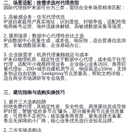
二、场景适配：按需求选对代理类型
国际代理按IP来源可分为三类，需结合业务场景精准匹配：
1. 高敏感业务：住宅代理优先
IP源自家庭用户真实地址，识别度低、封锁率低，适配跨境
电商账号运营、海外流媒体解锁、高敏感数据采集等场景。
2. 通用场景：数据中心代理性价比之选
IP由数据中心批量生成，成本低、响应快，适合普通信息浏
览、非敏感数据采集、企业基础办公。
3. 企业级需求：机房代理兼顾稳定与成本
IP来自物理机房，稳定性优于数据中心代理，成本低于住宅
代理，适配中小规模跨境业务、企业核心业务访问。推荐巨
量代理ip，200+城市自建机房节点，响应延迟≤10ms，支持
多协议自由切换；Seekproxy节点质量高，帮助文档详细，
适合商业市场调研等专业场景。
三、避坑指南与选购实操技巧
1. 避开三大选购陷阱
拒绝免费代理，其稳定性差、安全性低，易泄露信息或导致
IP封禁；警惕“低价多节点”噱头，部分服务商节点多但质量
差，可用率不足80%；核实服务商资质，避免选择无备案、
售后无保障的小厂商，核心业务优先选行业知名品牌。
2. 三步实操选购法