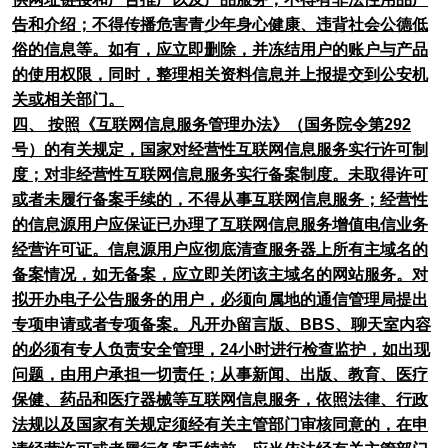
告和介绍；不得传播危害青少年身心健康、违背社会公德低
俗的信息等。如有，应立即删除，并冻结用户的账户与产品
的使用权限，同时，整理相关资料信息并上报提交到公安机
关或相关部门。
四、 按照《互联网信息服务管理办法》（国务院令第292
号）的有关规定，国家对经营性互联网信息服务实行许可制
度；对非经营性互联网信息服务实行备案制度。未取得许可
或者未履行备案手续的，不得从事互联网信息服务；经营性
的信息源用户应保证已办理了互联网信息服务增值电信业务
经营许可证。信息源用户应彻底清查服务器上所有主域名的
备案情况，如无备案，应立即关闭该主域名的网站服务。对
拟开办电子公告服务的用户，必须向属地的通信管理局提出
专项申请或者专项备案。凡开办留言版、BBS、聊天室内容
的必须有专人负责安全管理，24小时进行检查监护，如出现
问题，由用户承担一切责任；从事新闻、出版、教育、医疗
保健、药品和医疗器械等互联网信息服务，依照法律、行政
法规以及国家有关规定须经有关主管部门审核同意的，在申