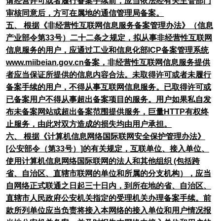
请经营许可或者履行备案手续前，应当依法经有关主管部门
审核同意后，方可在属地的通信管理局备案。
五、 根据《非经营性互联网信息服务备案管理办法》（信息
产业部令第33号）二十二条之规定，拟从事非经营性互联网
信息服务的用户，应通过工业和信息化部ICP备案管理系统
www.miibeian.gov.cn备案，非经营性互联网信息服务提供
者应当保证所提供的信息内容合法。未取得许可或者未履行
备案手续的用户，不得从事互联网信息服务。已取得许可或
已备案用户不得从事超出备案项目的服务。用户如果私自发
布未备案网站或超出备案范围提供服务，巨量HTTP有权终
止服务，由此对双方造成的损失均由用户承担。
六、 根据《计算机信息网络国际联网安全保护管理办法》
[公安部令（第33号）]的有关规定，互联单位、接入单位、
使用计算机信息网络国际联网的法人和其他组织 (包括跨
省、自治区、直辖市联网的单位和所属的分支机构），应当
自网络正式联通之日起三十日内，到所在地的省、自治区、
直辖市人民政府公安机关指定的受理机关办理备案手续。前
款所列单位应当负责将接入本网络的接入单位和用户情况报